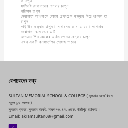
৩ চাপুন
সংশ্লিষ্ট সেবাদাতার নাম্বার চাপুন
পরিমান চাপুন
সেবাদাতা আপনাকে কোনো রেফারেন্স নাম্বার দিয়ে থাকলে তা
চাপুন
কাউন্টার নাম্বার চাপুন। সাধারনত ০ বা ১ হয়। আপনার
সেবাদাতা বলে দেবে এটি
আপনার পিন নাম্বার অর্থাৎ গোপন নাম্বার চাপুন
এখন একটি কনফার্মেশন মেসেজ পাবেন।
যোগাযোগের তথ্য
SULTAN MEMORIAL SCHOOL & COLLEGE ( সুলতান মেমোরিয়াল
স্কুল এন্ড কলেজ )
সুলতান প্লাজা, সুলতান মার্কেট, সারদাগঞ্জ, ৪নং ওয়ার্ড, গাজীপুর মহানগর।
Email: akramsultan08@gmail.com