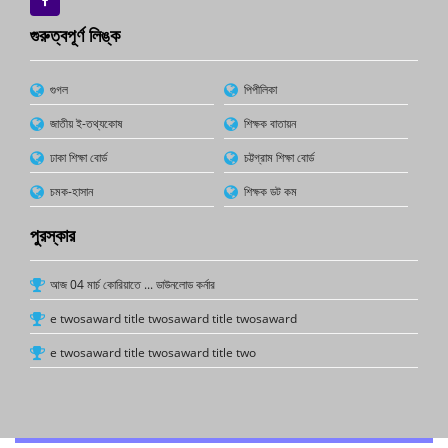
গুরুত্বপূর্ণ লিঙ্ক
গুগল
পিপীলিকা
জাতীয় ই-তথ্যকোষ
শিক্ষক বাতায়ন
ঢাকা শিক্ষা বোর্ড
চট্টগ্রাম শিক্ষা বোর্ড
চমক-হাসান
শিক্ষক ডট কম
পুরস্কার
আজ 04 মার্চ কোরিয়াতে ... ডাউনলোড কর্নার
e twosaward title twosaward title twosaward
e twosaward title twosaward title two