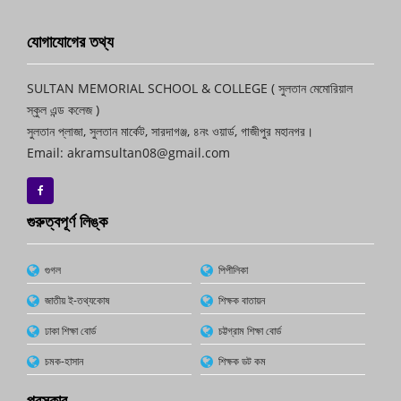
যোগাযোগের তথ্য
SULTAN MEMORIAL SCHOOL & COLLEGE ( সুলতান মেমোরিয়াল
স্কুল এন্ড কলেজ )
সুলতান প্লাজা, সুলতান মার্কেট, সারদাগঞ্জ, ৪নং ওয়ার্ড, গাজীপুর মহানগর।
Email: akramsultan08@gmail.com
গুরুত্বপূর্ণ লিঙ্ক
গুগল
পিপীলিকা
জাতীয় ই-তথ্যকোষ
শিক্ষক বাতায়ন
ঢাকা শিক্ষা বোর্ড
চট্টগ্রাম শিক্ষা বোর্ড
চমক-হাসান
শিক্ষক ডট কম
পুরস্কার