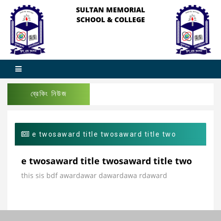
SULTAN MEMORIAL
SCHOOL & COLLEGE
ব্রেকিং নিউজ
e twosaward title twosaward title two
e twosaward title twosaward title two
this sis bdf awardawar dawardawa rdaward