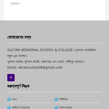
ধন্যবাদ।
যোগাযোগের তথ্য
SULTAN MEMORIAL SCHOOL & COLLEGE ( সুলতান মেমোরিয়াল
স্কুল এন্ড কলেজ )
সুলতান প্লাজা, সুলতান মার্কেট, সারদাগঞ্জ, ৪নং ওয়ার্ড, গাজীপুর মহানগর।
Email: akramsultan08@gmail.com
গুরুত্বপূর্ণ লিঙ্ক
গুগল
পিপীলিকা
জাতীয় ই-তথ্যকোষ
শিক্ষক বাতায়ন