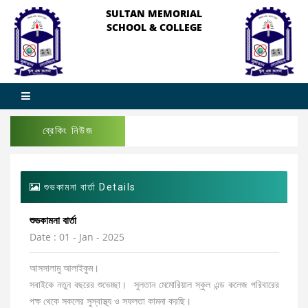
SULTAN MEMORIAL
SCHOOL & COLLEGE
ব্রেকিং নিউজ
শুভকামনা বার্তা Details
শুভকামনা বার্তা
Date : 01 - Jan - 2025
আসসালামু আলাইকুম।
সবাইকে নতুন বছরের শুভেচ্ছা। সুলতান মেমোরিয়াল স্কুল এন্ড কলেজ পরিবারের
পক্ষ থেকে সকলের সুস্বাস্থ্য ও সফলতা কামনা করছি।